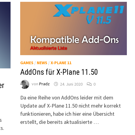
GAMES
/
NEWS
/
X-PLANE 11
AddOns für X-Plane 11.50
er
von
Pradz
24. Juni 2020
0
Da eine Reihe von AddOns leider mit dem
Update auf X-Plane 11.50 nicht mehr korrekt
funktionieren, habe ich hier eine Übersicht
s
erstellt, die bereits aktualisierte …
s.