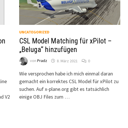
UNCATEGORIZED
on
CSL Model Matching für xPilot –
„Beluga“ hinzufügen
von
Pradz
8. März 2021
0
Wie versprochen habe ich mich einmal daran
line
gemacht ein korrektes CSL Model für xPilot zu
suchen. Auf x-plane.org gibt es tatsächlich
nd V2
einige OBJ Files zum …