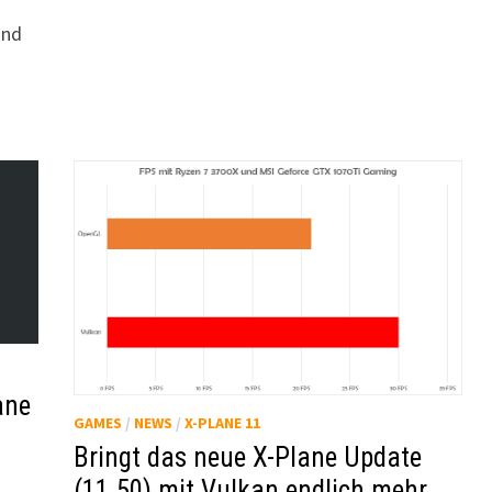
und
ane
GAMES
/
NEWS
/
X-PLANE 11
Bringt das neue X-Plane Update
(11.50) mit Vulkan endlich mehr