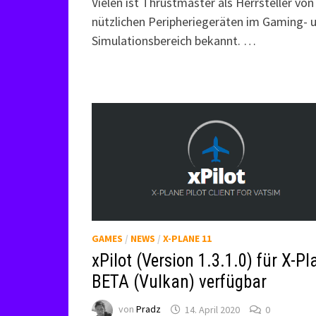
Vielen ist Thrustmaster als Herrsteller von
nützlichen Peripheriegeräten im Gaming- 
Simulationsbereich bekannt. …
GAMES
/
NEWS
/
X-PLANE 11
xPilot (Version 1.3.1.0) für X-Pl
BETA (Vulkan) verfügbar
von
Pradz
14. April 2020
0