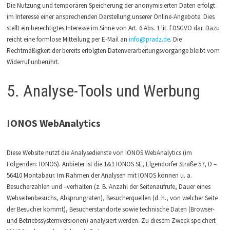
Die Nutzung und temporären Speicherung der anonymisierten Daten erfolgt
im Interesse einer ansprechenden Darstellung unserer Online-Angebote. Dies
stellt ein berechtigtes Interesse im Sinne von Art. 6 Abs. 1 lit. f DSGVO dar. Dazu
reicht eine formlose Mitteilung per E-Mail an
info@pradz.de
. Die
Rechtmäßigkeit der bereits erfolgten Datenverarbeitungsvorgänge bleibt vom
Widerruf unberührt.
5. Analyse-Tools und Werbung
IONOS WebAnalytics
Diese Website nutzt die Analysedienste von IONOS WebAnalytics (im
Folgenden: IONOS). Anbieter ist die 1&1 IONOS SE, Elgendorfer Straße 57, D –
56410 Montabaur. Im Rahmen der Analysen mit IONOS können u. a.
Besucherzahlen und –verhalten (z. B. Anzahl der Seitenaufrufe, Dauer eines
Webseitenbesuchs, Absprungraten), Besucherquellen (d. h., von welcher Seite
der Besucher kommt), Besucherstandorte sowie technische Daten (Browser-
und Betriebssystemversionen) analysiert werden. Zu diesem Zweck speichert