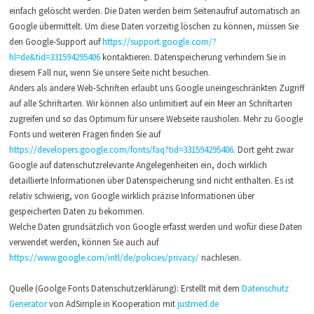
einfach gelöscht werden. Die Daten werden beim Seitenaufruf automatisch an
Google übermittelt. Um diese Daten vorzeitig löschen zu können, müssen Sie
den Google-Support auf
https://support.google.com/?
hl=de&tid=331594295406
kontaktieren. Datenspeicherung verhindern Sie in
diesem Fall nur, wenn Sie unsere Seite nicht besuchen.
Anders als andere Web-Schriften erlaubt uns Google uneingeschränkten Zugriff
auf alle Schriftarten. Wir können also unlimitiert auf ein Meer an Schriftarten
zugreifen und so das Optimum für unsere Webseite rausholen. Mehr zu Google
Fonts und weiteren Fragen finden Sie auf
https://developers.google.com/fonts/faq?tid=331594295406
. Dort geht zwar
Google auf datenschutzrelevante Angelegenheiten ein, doch wirklich
detaillierte Informationen über Datenspeicherung sind nicht enthalten. Es ist
relativ schwierig, von Google wirklich präzise Informationen über
gespeicherten Daten zu bekommen.
Welche Daten grundsätzlich von Google erfasst werden und wofür diese Daten
verwendet werden, können Sie auch auf
https://www.google.com/intl/de/policies/privacy/
nachlesen.
Quelle (Goolge Fonts Datenschutzerklärung): Erstellt mit dem
Datenschutz
Generator
von AdSimple in Kooperation mit
justmed.de