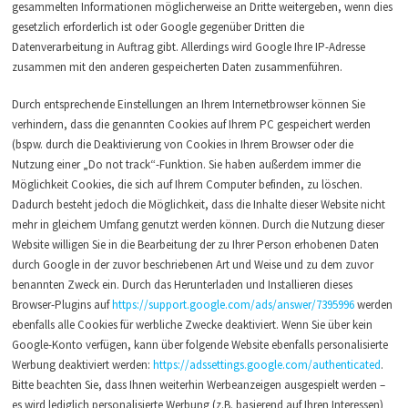
gesammelten Informationen möglicherweise an Dritte weitergeben, wenn dies
gesetzlich erforderlich ist oder Google gegenüber Dritten die
Datenverarbeitung in Auftrag gibt. Allerdings wird Google Ihre IP-Adresse
zusammen mit den anderen gespeicherten Daten zusammenführen.
Durch entsprechende Einstellungen an Ihrem Internetbrowser können Sie
verhindern, dass die genannten Cookies auf Ihrem PC gespeichert werden
(bspw. durch die Deaktivierung von Cookies in Ihrem Browser oder die
Nutzung einer „Do not track“-Funktion. Sie haben außerdem immer die
Möglichkeit Cookies, die sich auf Ihrem Computer befinden, zu löschen.
Dadurch besteht jedoch die Möglichkeit, dass die Inhalte dieser Website nicht
mehr in gleichem Umfang genutzt werden können. Durch die Nutzung dieser
Website willigen Sie in die Bearbeitung der zu Ihrer Person erhobenen Daten
durch Google in der zuvor beschriebenen Art und Weise und zu dem zuvor
benannten Zweck ein. Durch das Herunterladen und Installieren dieses
Browser-Plugins auf
https://support.google.com/ads/answer/7395996
werden
ebenfalls alle Cookies für werbliche Zwecke deaktiviert. Wenn Sie über kein
Google-Konto verfügen, kann über folgende Website ebenfalls personalisierte
Werbung deaktiviert werden:
https://adssettings.google.com/authenticated
.
Bitte beachten Sie, dass Ihnen weiterhin Werbeanzeigen ausgespielt werden –
es wird lediglich personalisierte Werbung (z.B. basierend auf Ihren Interessen)