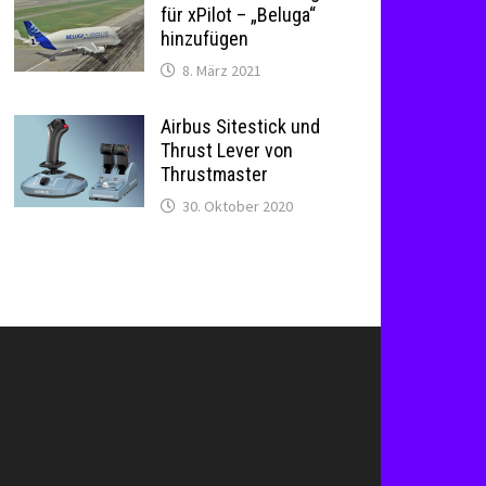
für xPilot – „Beluga“
hinzufügen
8. März 2021
Airbus Sitestick und
Thrust Lever von
Thrustmaster
30. Oktober 2020