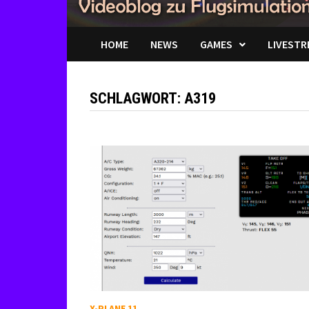
HOME
NEWS
GAMES
LIVESTR
SCHLAGWORT:
A319
X-PLANE 11