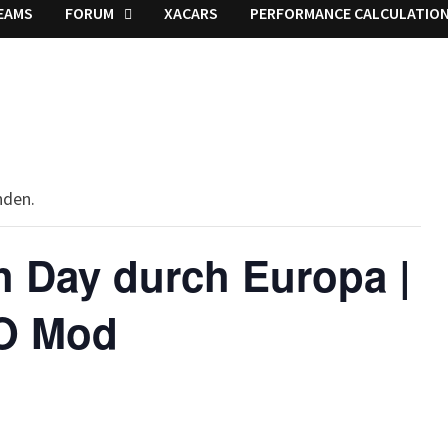
EAMS
FORUM
XACARS
PERFORMANCE CALCULATIO
nden.
h Day durch Europa |
BO Mod