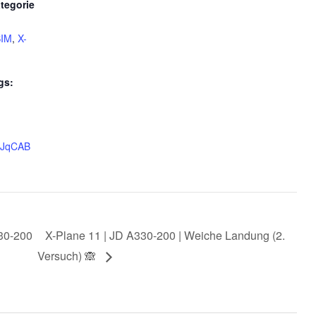
tegorie
SIM
,
X-
gs:
vBJqCAB
330-200
X-Plane 11 | JD A330-200 | Weiche Landung (2.
Versuch) 🙈