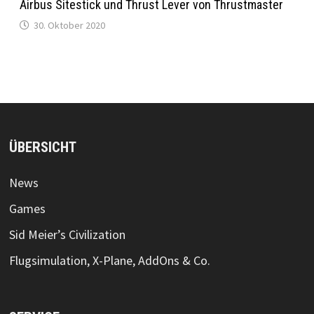
Airbus Sitestick und Thrust Lever von Thrustmaster
30. Oktober 2020
ÜBERSICHT
News
Games
Sid Meier’s Civilization
Flugsimulation, X-Plane, AddOns & Co.