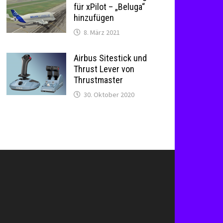
für xPilot – „Beluga“
hinzufügen
8. März 2021
Airbus Sitestick und
Thrust Lever von
Thrustmaster
30. Oktober 2020